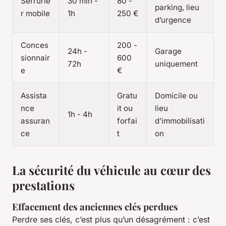
Serrurie
30 min -
80 -
parking, lieu
r mobile
1h
250 €
d’urgence
Conces
200 -
24h -
Garage
sionnair
600
72h
uniquement
e
€
Assista
Gratu
Domicile ou
nce
it ou
lieu
1h - 4h
assuran
forfai
d’immobilisati
ce
t
on
La sécurité du véhicule au cœur des
prestations
Effacement des anciennes clés perdues
Perdre ses clés, c’est plus qu’un désagrément : c’est